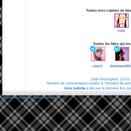
Toutes mes copines de blog 
rune
Toutes les filles qui me
rose3
dorianne468
Date d'inscription: 23-02
Nombre de commentaires postés: 0 / Nombre de points t
miss ludmila
a été vue la dernière fois su
Mentions légales
/
Nous contacter