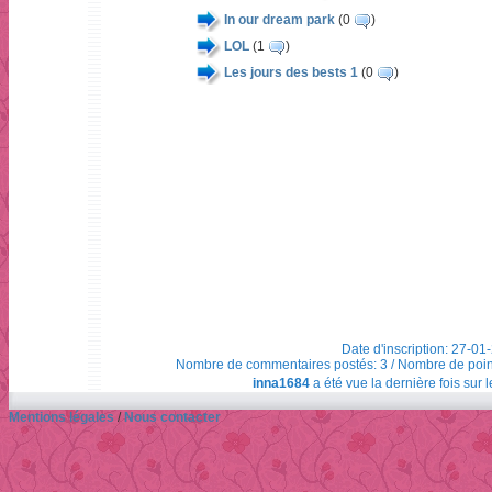
In our dream park
(0
)
LOL
(1
)
Les jours des bests 1
(0
)
Date d'inscription: 27-01
Nombre de commentaires postés: 3 / Nombre de points t
inna1684
a été vue la dernière fois sur 
Mentions légales
/
Nous contacter