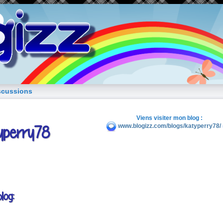
blog de fille
scussions
Viens visiter mon blog :
yperry78
www.blogizz.com/blogs/katyperry78/
log: