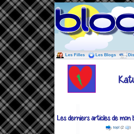
Les Filles
Les Blogs
Di
Kat
Les derniers articles de mon b
top!
(2
)