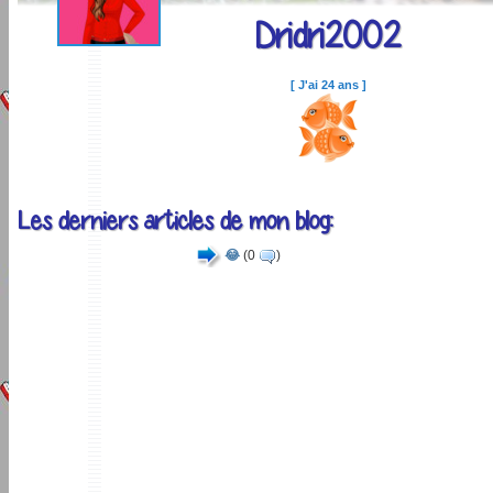
Dridri2002
[ J'ai 24 ans ]
Les derniers articles de mon blog:
😂
(0
)