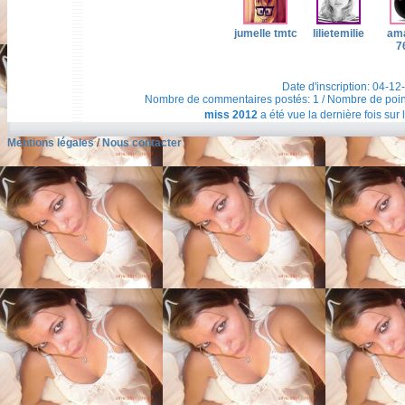
jumelle tmtc
lilietemilie
am
7
Date d'inscription: 04-12
Nombre de commentaires postés: 1 / Nombre de points t
miss 2012
a été vue la dernière fois sur 
Mentions légales
/
Nous contacter