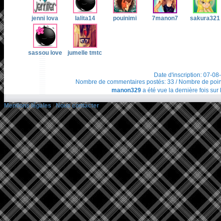
jenni lova
lalita14
pouinimi
7manon7
sakura321
sassou love
jumelle tmtc
Date d'inscription: 07-08
Nombre de commentaires postés: 33 / Nombre de points t
manon329
a été vue la dernière fois sur 
Mentions légales
/
Nous contacter