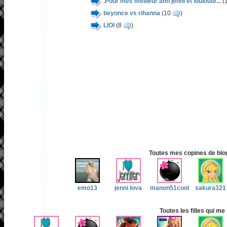
.Pour mes meilleur ami jenni et louloute...
(
beyonce vs rihanna
(10
)
LlOl
(8
)
Toutes mes copines de blog 
emo13
jenni lova
manon51cool
sakura321
Toutes les filles qui me