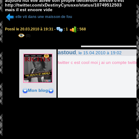
aujourd'hui elle acrée son propre twitterson aresse c'est
http://twitter.com/xDestinyCyrusxo/status/10749512503
mais il est encore vide
elle vit dans une maisson de fou
Posté le 20.03.2010 à 19:31 -
: 1
: 568
(0)
astoud
, le 15.04.2010 à 19:02
twitter c est cool moi j ai un compte twitt
Mon blog