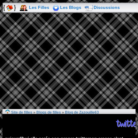
Les Filles
Les Blogs
Discussions
Site de filles
»
Blogs de filles
»
Blog de Zazouille63
twitte