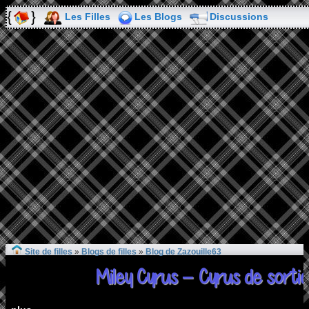
Les Filles
Les Blogs
Discussions
Site de filles
»
Blogs de filles
»
Blog de Zazouille63
Miley Cyrus – Cyrus de sort