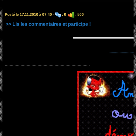
Posté le 17.11.2010 à 07:40 -
: 0
: 500
>> Lis les commentaires et participe !
.............................
......................................................................