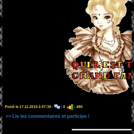
Posté le 17.11.2010 à 07:38 -
: 0
: 480
>> Lis les commentaires et participe !