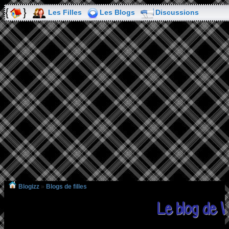
Les Filles
Les Blogs
Discussions
Blogizz
»
Blogs de filles
Le blog de 