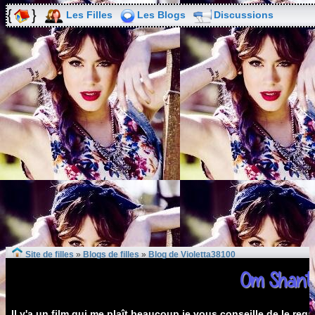
Les Filles
Les Blogs
Discussions
Site de filles
»
Blogs de filles
»
Blog de Violetta38100
Om Shant
Il y'a un film qui me plaît beaucoup je vous conseille de le reg