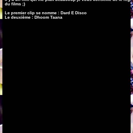
du films ;)
Le premier clip se nomme : Dard E Disco
Le deuxième : Dhoom Taana