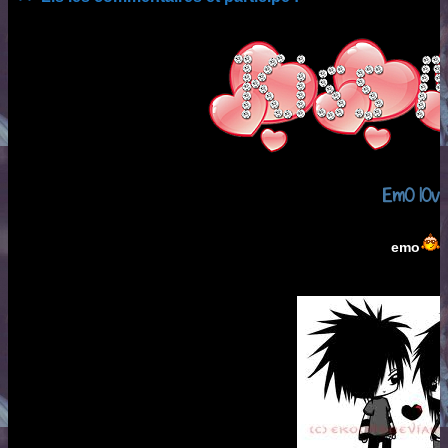
EmO lOv
emo