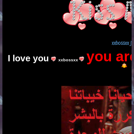
xxbossxx j
you ar
I love you
xxbossxx