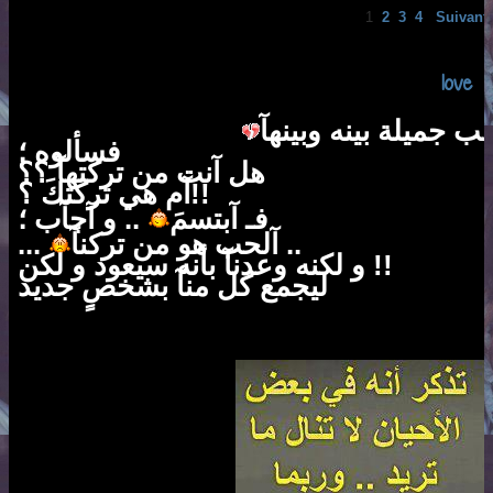
1
2
3
4
Suivant 
love
فسألوه ؛
هل آنت من تركتهآ ؟؟
آم هي تركتكَ ؟!!
فـ آبتسمَ
.. و آجآب ؛
...
آلحب هو من تركنآ ..
و لكنه وعدنآ بأنه سيعود و لكن !!
ليجمع كل منآ بشخصٍ جديد