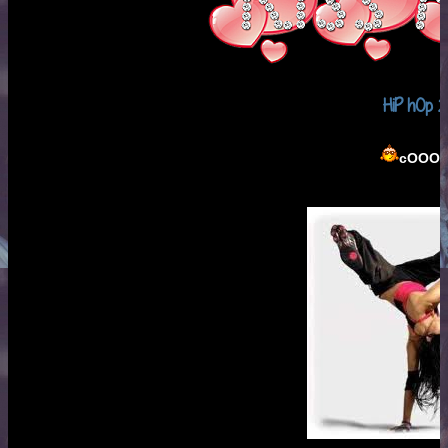
HiP hOp 2
cOOOll