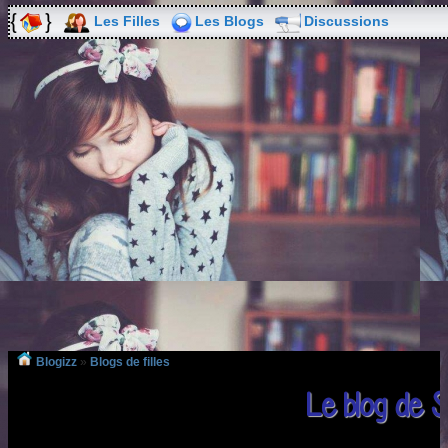
Les Filles
Les Blogs
Discussions
Blogizz
»
Blogs de filles
Le blog de S