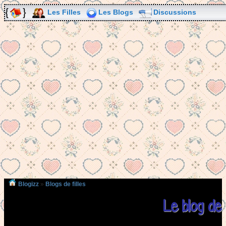
Les Filles
Les Blogs
Discussions
Blogizz
»
Blogs de filles
Le blog de