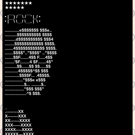
★★★★★★★
★★★★★
• |¯¯) /¯¯\ /¯¯' |_/ •
• |¯¯\ \__/ \__, |¯\ •
............e$$$$$$$ $$$e..
..........$$$$$$$$$$ $$$$
.........d$$$$$$$$$$ $$$4
........$$$$$$$$$$$$ $$$$.
.......4$$$$$$$$$$$$ $$$$.
.......$$$$".."$$$$" .."$$$$
.......$$F.......4$$ F.....4$$
........'$F........4 $F.......4$"
..........$$......$$ $$.....$$
...........4$$$$$^$$ $$$
............$$$$F... .4$$$$.
..............."$$$e e$$$
................$... ........$..
................"$$$ $$$"
..................^$ $$$.
_
.--------XX
X-------XXX
XX------XXXX
XXX-----XXXX
XXXX----XXXX
XXXXX---XXXX