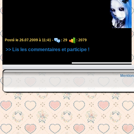
Posté le 26.07.2009 à 11:41 -
: 29
: 2079
>> Lis les commentaires et participe !
Mention