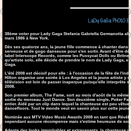
LaDy GaGa PhOtO Et
38ème voter pour Lady Gaga Stefania Gabriella Germanotta ali
mars 1986 à New York.
Dès ses quatorze ans, la jeune fille commence à chanter dans d
serveuse et de gogo danseuse pour s'en sortir. Avant d'être déc
label Interscope Records, comme les Pussycat Dolls ou Britney
qu'artiste solo, elle décide de prendre le nom de Lady Gaga,
Gaga.
L'été 2008 est décisif pour elle : à l'occasion de la fête de l'in
Hilton organise une soirée à Los Angeles et la jeune artiste y 
télévision est loin de passer inaperçue puisqu'elle interprète 
2008.
Son premier album, The Fame, sort au mois d'août de la même
sortie du morceau Just Dance. Son deuxième single, Poker Fac
entier. Aidé par un clip dans lequel la chanteuse est peu vêtu
dancefloors. Tout le monde veut en savoir plus sur cette jeune fi
Nominée aux MTV Video Music Awards 2008 en tant que Révélatio
cependant aucune récompense mais s'estime heureuse de son 
Adepte des looks improbables et extravagants, la chanteuse ne 