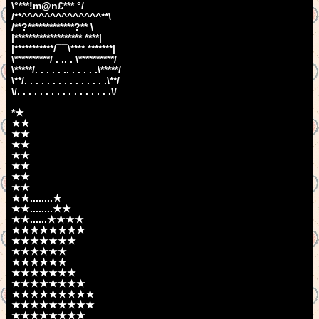
\°***!m@n£*** °/
/**^^^^^^^^^^^^^^**\
/**?*************?** \
|******************* ****|
|***********/¯¯\**** *******|
\**********/ . .. . \**********/
\*****/. . . . . .. . . . . .\*****/
\**/. . . . . . . . . . . . . . .\**/
\/. . . . . . . . . . . . . . . . .\/
*★
★★
★★
★★
★★
★★
★★
★★
★★........★
★★........★★
★★......★★★★
★★★★★★★★
★★★★★★★
★★★★★★
★★★★★★
★★★★★★★
★★★★★★★★
★★★★★★★★★
★★★★★★★★★
★★★★★★★★