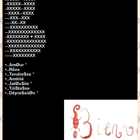
-XXXXX--XXXX
-XXXXX--XXXX
--XXXX--XXXX
---XXX--XXX
----XX--XX
---XXXXXXXXXX
--XXXXXXXXXXXXX
-XXXXXXXX ♥ XXXX
-XXXXXXXXXXXXXX
--XXXXXXXXXXXXX
---XXXXXXXXXXX
-----XXXXXXXX
•..AmØur °
•..Rêve
•..Tendre$se °
•..Amitiié
•..JalØu$iie °
•..Trii$te$se
•..Dépre$siiØn °