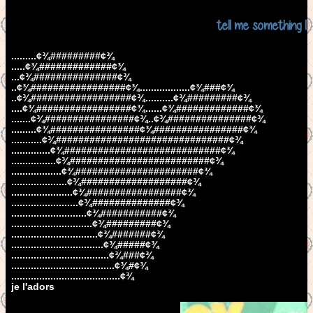
tell me something I
.........¢¾#########¢¾
.....¢¾#############¢¾
...¢¾###############¢¾
..¢¾#################¢¾..................¢¾###¢¾
..¢¾##################¢¾..........¢¾#########¢¾
....¢¾#################¢¾......¢¾#############¢¾
.......¢¾################¢¾..¢¾###############¢¾
.........¢¾################¢¾################¢¾
...........¢¾###############################¢¾
..............¢¾############################¢¾
................¢¾#########################¢¾
..................¢¾######################¢¾
....................¢¾###################¢¾
......................¢¾#################¢¾
........................¢¾##############¢¾
...........................¢¾###########¢¾
.............................¢¾#########¢¾
...............................¢¾#######¢¾
.................................¢¾#####¢¾
...................................¢¾###¢¾
.....................................¢¾#¢¾
.......................................¢¾
je l'adors