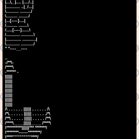
|...\,_|.... |..../..|
|........... ..|_/...|
\.......... ........./
\......... ......../
|...[----]....|
/......... .......\
/.....[----]......\
/........... ..........\
|............ ...........|
\........... ........../
'' ''----__----
..
-/**\-
/****\
-****** -
||||||
||||||
||||||
||||||
||||||
||||||
||||||
/\ . . . . . . |||||| . . . . . . /\
/*\. . . . . . |||||| . . . . . ./*\
/**\ . . . . . |||||| . . . . . /**\
/****\____||||||____ /****\
\**********||||||*** *******/
\********------********/
\****°°°°°°°°°°****/