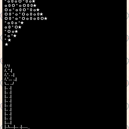
° o 0 o O ° 0 o★
o 0 O ° o O 0 0★
O o ° o 0 O ° 0 o★
O 0 ° o ° O o 0 o 0★
O 0 ° o ° O o 0 o 0 O★
° o 0 o °★
o 0 ° O★
° O o★
° o °★
° ★
★
/,°/
/, °.|
/,°. ..|
/,°... .,|
\... ../
|.. .|
|.. .|
|.. .|
|.. .|
|.. .|
|.. .|
|.. .|
|.. .|
|....|
|..\....|... .|....._