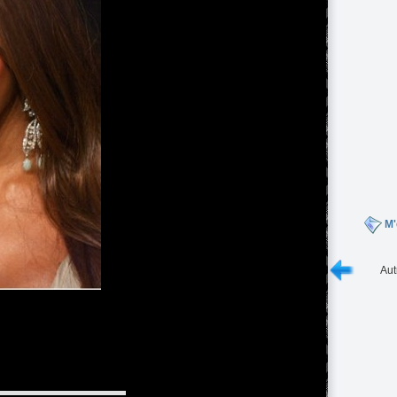
M'
Aut