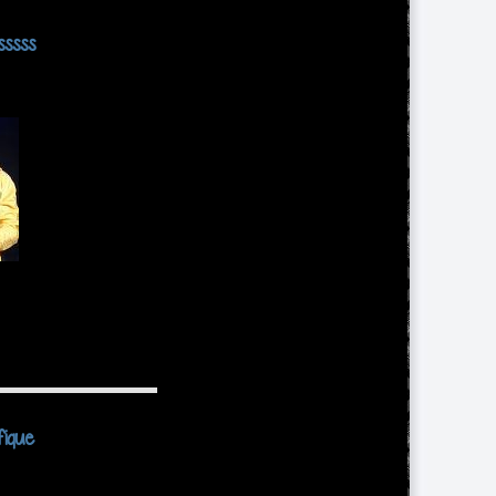
sssss
fique