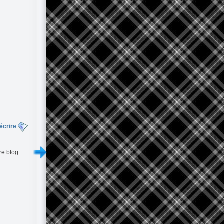
écrire
re blog