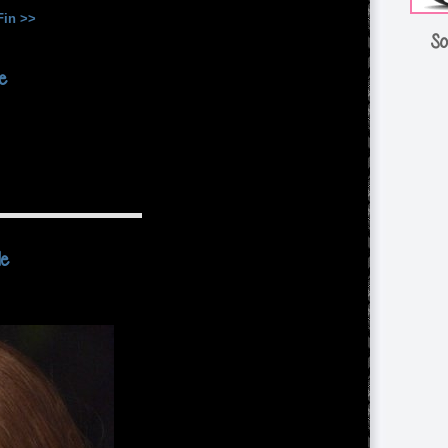
Fin >>
So
ie
le