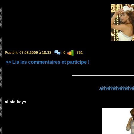
Posté le 07.08.2009 à 18:33 -
: 0
: 751
>> Lis les commentaires et participe !
ahhhhhhhhhhhhh
alicia keys