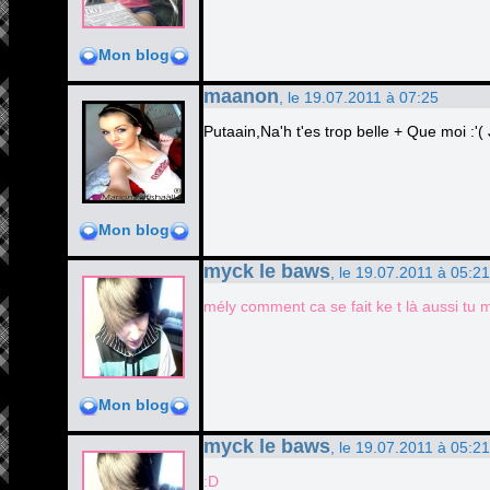
Mon blog
maanon
, le 19.07.2011 à 07:25
Putaain,Na'h t'es trop belle + Que moi :'( J
Mon blog
myck le baws
, le 19.07.2011 à 05:21
mély comment ca se fait ke t là aussi tu
Mon blog
myck le baws
, le 19.07.2011 à 05:21
:D