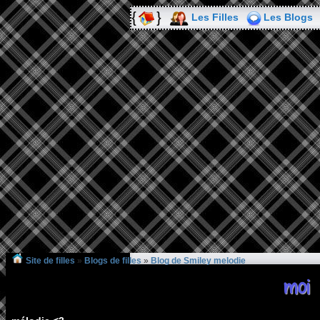
Les Filles
Les Blogs
Site de filles
»
Blogs de filles
»
Blog de Smiley melodie
moi