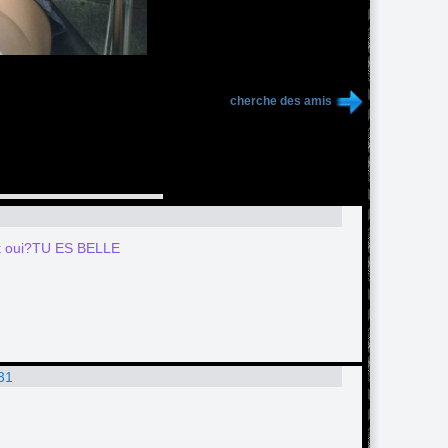
cherche des amis
ock oui?TU ES BELLE
:31