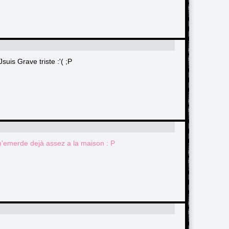
suis Grave triste :'( ;P
 m'emerde dejà assez a la maison : P