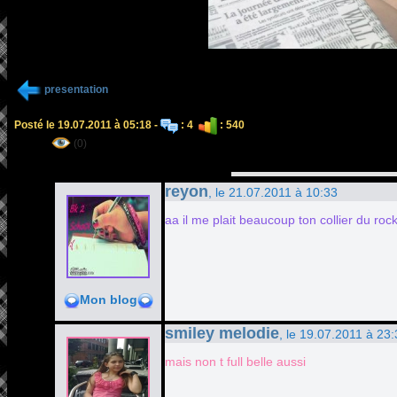
presentation
Posté le 19.07.2011 à 05:18 -
: 4
: 540
(0)
reyon
, le 21.07.2011 à 10:33
aa il me plait beaucoup ton collier du r
Mon blog
smiley melodie
, le 19.07.2011 à 23
mais non t full belle aussi