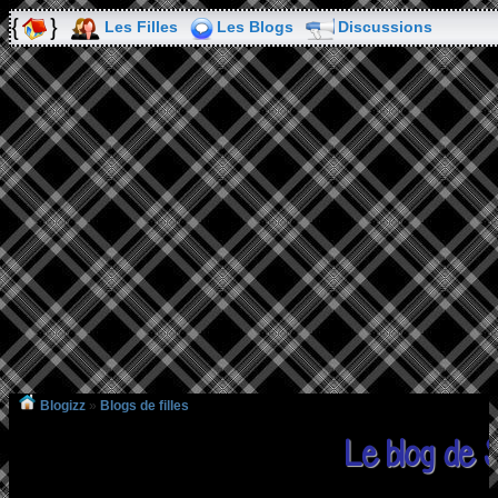
Les Filles
Les Blogs
Discussions
Blogizz
»
Blogs de filles
Le blog de Si