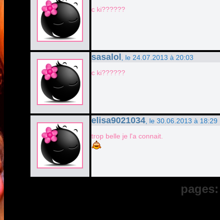
c ki??????
sasalol
, le 24.07.2013 à 20:03
c ki??????
elisa9021034
, le 30.06.2013 à 18:29
trop belle je l'a connait.
pages: