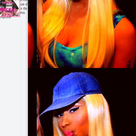
que se serra que du
 besoin d1 max de
et po de coms
impolie