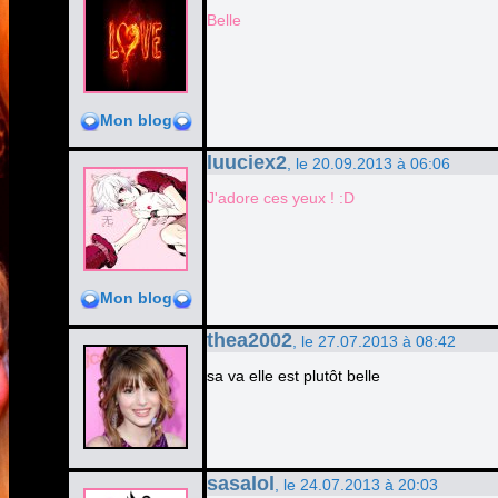
Belle
Mon blog
luuciex2
, le 20.09.2013 à 06:06
J'adore ces yeux ! :D
Mon blog
thea2002
, le 27.07.2013 à 08:42
sa va elle est plutôt belle
sasalol
, le 24.07.2013 à 20:03