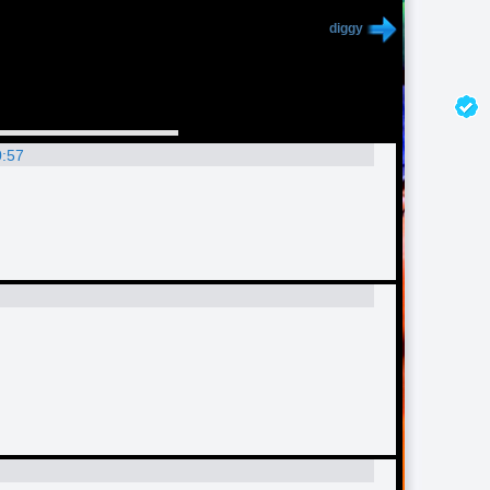
diggy
0:57