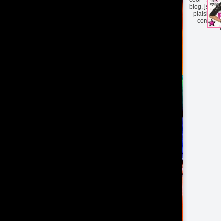
blog, jspr 
plaisir jé
coms╰♡╮