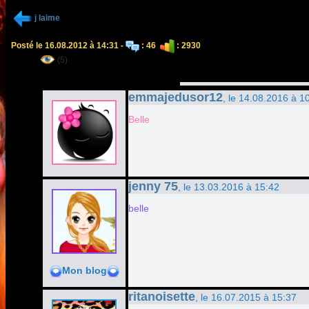
j laime
Posté le 16.08.2012 à 14:31 -
: 46
: 2930
(5)
emmajedusor12
, le 14.08.2016 à 1
Belle
jenny 75
, le 13.03.2016 à 15:42
belle
Mon blog
ritanoisette
, le 16.07.2015 à 15:37