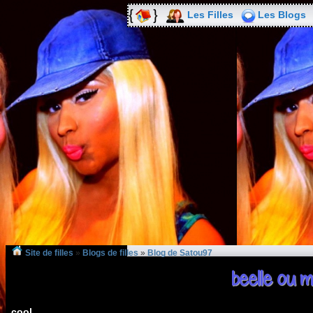
Les Filles
Les Blogs
Site de filles
»
Blogs de filles
»
Blog de Satou97
beelle ou 
cool