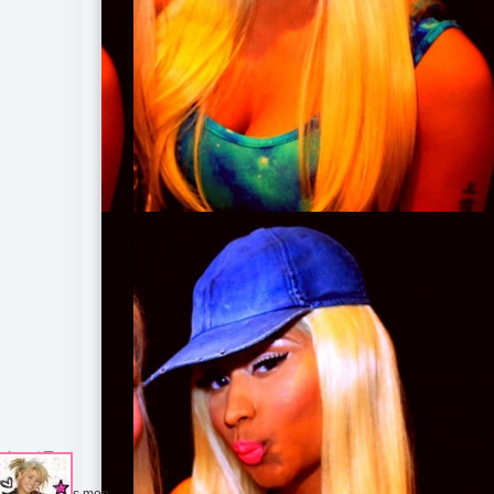
atou97
envenue dans mon