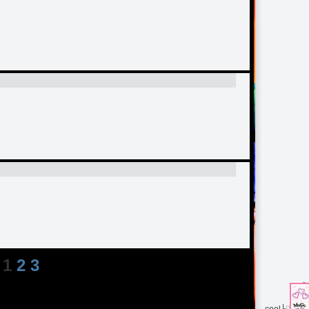
 1
2
3
S
cool╰♡╮bi