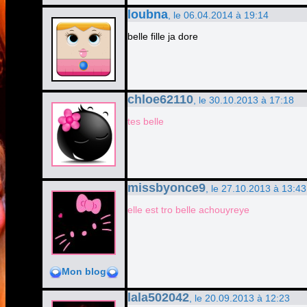
loubna
, le 06.04.2014 à 19:14
belle fille ja dore
chloe62110
, le 30.10.2013 à 17:18
tes belle
missbyonce9
, le 27.10.2013 à 13:43
elle est tro belle achouyreye
Mon blog
lala502042
, le 20.09.2013 à 12:23