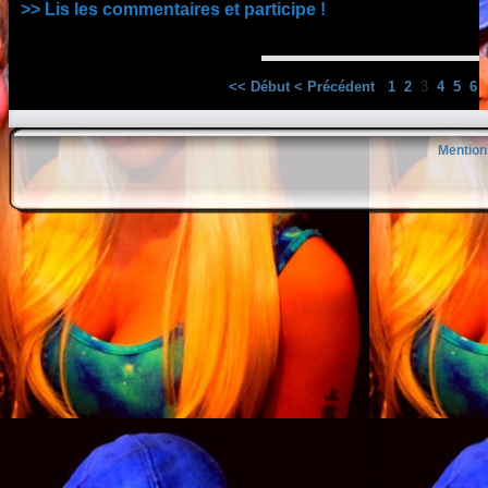
>> Lis les commentaires et participe !
<< Début
< Précédent
1
2
3
4
5
6
Mention