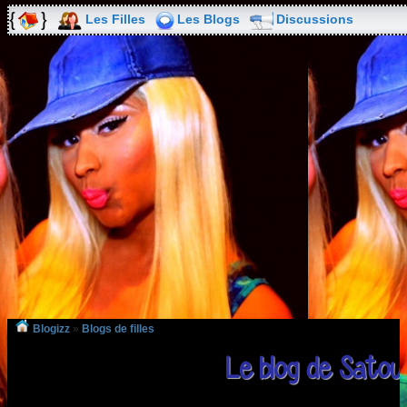
Les Filles
Les Blogs
Discussions
Blogizz
»
Blogs de filles
Le blog de Satou