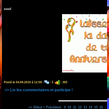
cool
Posté le 04.09.2010 à 12:59 -
: 3
: 365
>> Lis les commentaires et participe !
<< Début
< Précédent
9
10
11
12
13
14
15
16
1