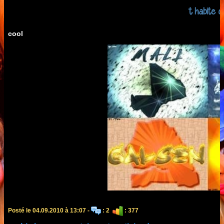
t habite o
cool
Posté le 04.09.2010 à 13:07 -
: 2
: 377