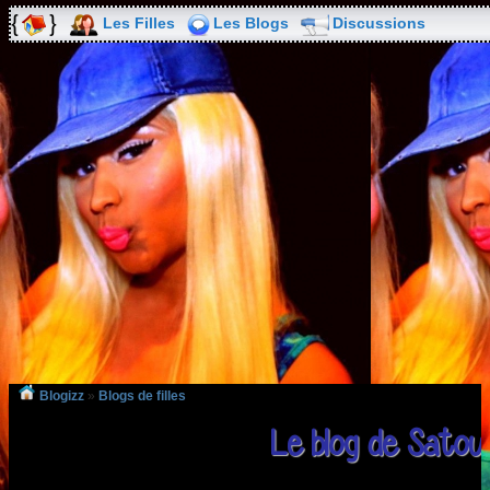
Les Filles
Les Blogs
Discussions
Blogizz
»
Blogs de filles
Le blog de Satou