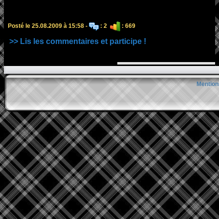
Posté le 25.08.2009 à 15:58 -
: 2
: 669
>> Lis les commentaires et participe !
Mention