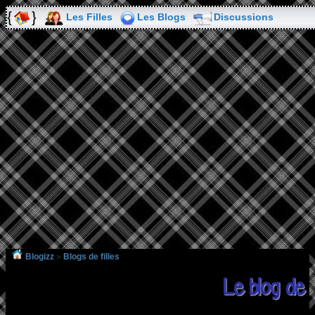
Les Filles
Les Blogs
Discussions
Blogizz
»
Blogs de filles
Le blog de 