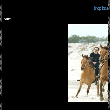
trop bea
sdff