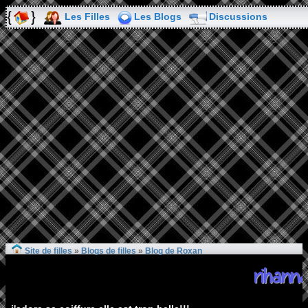
Les Filles
Les Blogs
Discussions
Site de filles
»
Blogs de filles
»
Blog de Roxan
rihann