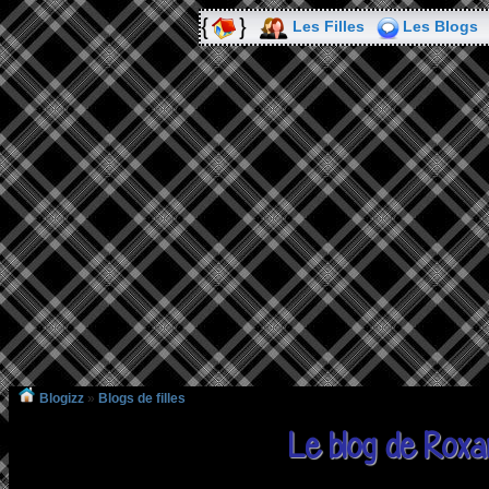
Les Filles
Les Blogs
Blogizz
»
Blogs de filles
Le blog de Roxa