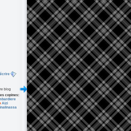
écrire
re blog
es copines:
bardiere
Aizi
inalinassa