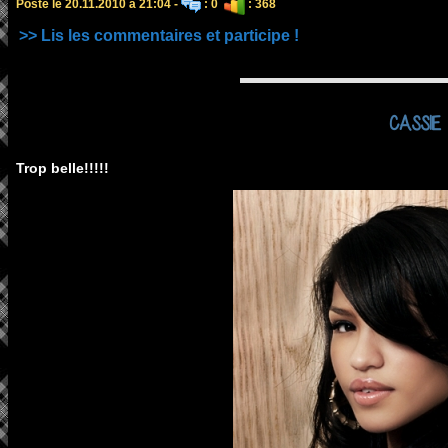
Posté le 20.11.2010 à 21:04 -
: 0
: 368
>> Lis les commentaires et participe !
CASSIE
Trop belle!!!!!