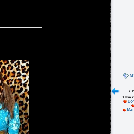
M'
Aut
J'aime c
Bom
Mar