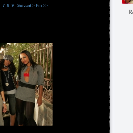
6
7
8
9
Suivant >
Fin >>
R