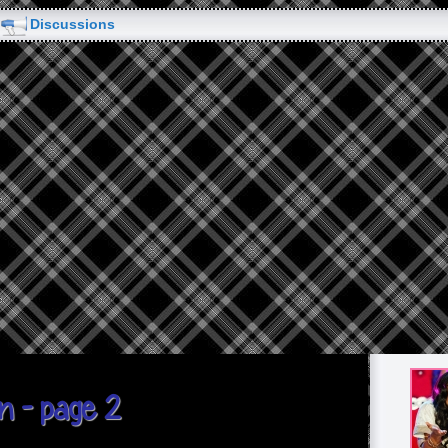
Discussions
n - page 2