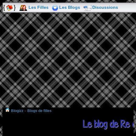
Les Filles
Les Blogs
Discussions
Blogizz
»
Blogs de filles
Le blog de Re 