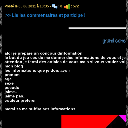
Posté le 03.06.2011 à 13:35 -
: 0
: 572
>> Lis les commentaires et participe !
grand conco
alor je prepare un concour dinformation
le but du jeu ces de me donner des informations de vous et je f
attention je ferrai des articles de vous mais si vous voulez voir 
mon blog
les informations que je dois avoir
prenom
age
sexe
pseudo
jaime..
jaime pas...
couleur preferer
merci sa me suffira ses informations