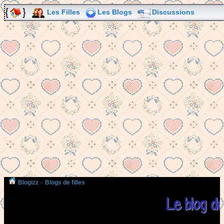
Les Filles
Les Blogs
Discussions
Blogizz
»
Blogs de filles
Le blog de