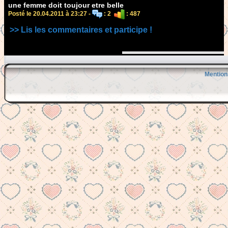
une femme doit toujour etre belle
Posté le 20.04.2011 à 23:27 -
: 2
: 487
>> Lis les commentaires et participe !
Mention