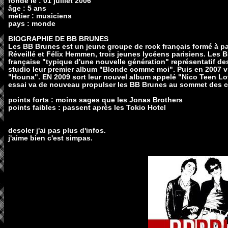
fondé le : 01 juillet 2006
âge : 5 ans
métier : musiciens
pays : monde
BIOGRAPHIE DE BB BRUNES
Les BB Brunes est un jeune groupe de rock français formé à part
Réveillé et Félix Hemmen, trois jeunes lycéens parisiens. Les 
française "typique d'une nouvelle génération" représentatif des 
studio leur premier album "Blonde comme moi". Puis en 2007 vi
"Houna". EN 2009 sort leur nouvel album appelé "Nico Teen Lov
essai va de nouveau propulser les BB Brunes au sommet des c
points forts : moins sages que les Jonas Brothers
points faibles : passent après les Tokio Hotel
desoler j'ai pas plus d'infos.
j'aime bien c'est simpas.