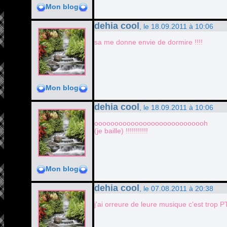
Mon blog
dehia cool
, le 18.09.2011 à 10:06
sa me donne envie de dormire !!!!
Mon blog
dehia cool
, le 18.09.2011 à 10:06
oooooooooooooooooooooooooooh
(je baille) !!!!!!!!!!!
Mon blog
dehia cool
, le 07.08.2011 à 20:38
j'ai orreure de leure musique c'est trop PT