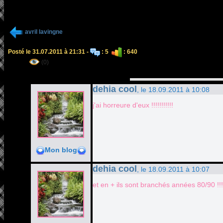
avril lavingne
Posté le 31.07.2011 à 21:31 -
: 5
: 640
(0)
dehia cool
, le 18.09.2011 à 10:08
j'ai horreure d'eux !!!!!!!!!!!
Mon blog
dehia cool
, le 18.09.2011 à 10:07
et en + ils sont branchés années 80/90 !!!