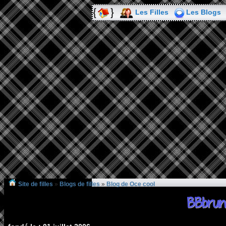
Les Filles
Les Blogs
Site de filles
»
Blogs de filles
»
Blog de Oce cool
BBbrun