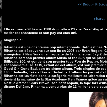
<< Début
< Précéde
rihana
Elle est née le 20 février 1988 donc elle a 23 ans.Pése 54kg et f
metier est chanteuse et son pay est etas uni.
biographie:
Rihanna est une chanteuse pop internationale. Ri-Ri est née "
Rihanna est découverte sur son île en 2003 par Evan Rogers. Co
enregistrer à New York une maquette de 12 chansons. Jay-Z dev
Rihanna sort son premier album Music of the Sun qui se place 
Billboard 200, et contient son premier tube Pon de Replay. Moi
est commercialisé. SOS, extrait de cet album, est son premier 
Good Girl Gone Bad, son troisième album. Trois singles de cet 
100 : Umbrella, Take a Bow et Disturbia. L'album lui permet d'
Rihanna est lauréate dans la catégorie meilleure collaboration
devient la marraine de la Star Academy 8 en France grâce au s
c'est le drame : Chris Brown, son petit copain, la tape lors d'
disque Def Jam, Rihanna a vendu plus de 12 millions de disque