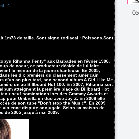
nt
1
2
Oc
ait 1m73 de taille. Sont signe zodiacal : Poissons.Sont
Robyn Rihanna Fenty" aux Barbades en février 1988.
up de coeur, ce producteur décide de lui faire
ient le mentor de la jeune chanteuse. En 2005,
dans les dix premiers du classement américain
ns d'un an plus tard, son second album A Girl Like Me
numéro un au Billboard Hot 100. En 2007, Rihanna sort
album atteignent la première place du Billboard Hot
obtenir neuf nominations lors des Grammy Awards et
 rap pour Umbrella en duo avec Jay-Z. En 2008 elle
uccès de son tube "Don't stop the Music". En 2009
une violence dispute conjugale. Selon sa maison de
s de 2005 jusqu'à mai 2009.