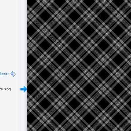
écrire
re blog