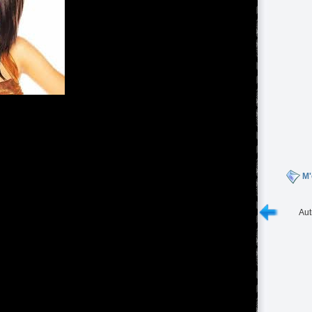
M'
Aut