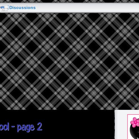
Discussions
ool - page 2