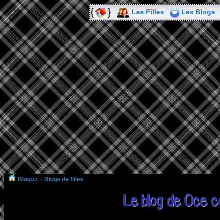
Les Filles
Les Blogs
Blogizz
»
Blogs de filles
Le blog de Oce c