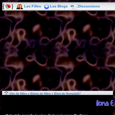
Les Filles
Les Blogs
Discussions
Site de filles
»
Blogs de filles
»
Blog de Nonadu67
ilona 6