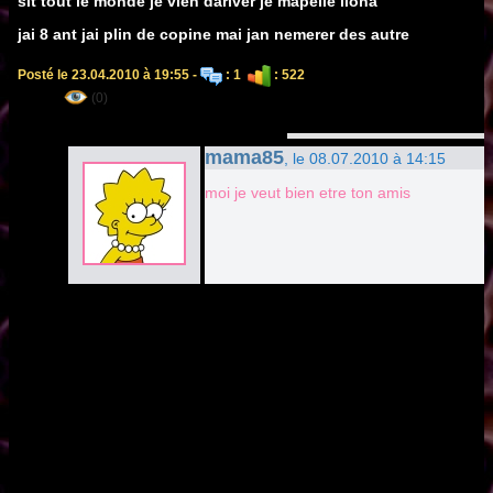
slt tout le monde je vien dariver je mapelle ilona
jai 8 ant jai plin de copine mai jan nemerer des autre
Posté le 23.04.2010 à 19:55 -
: 1
: 522
(0)
mama85
, le 08.07.2010 à 14:15
moi je veut bien etre ton amis