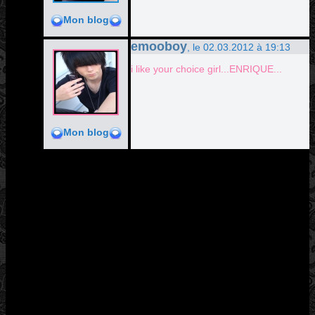
Mon blog
emooboy
, le 02.03.2012 à 19:13
i like your choice girl...ENRIQUE...
Mon blog