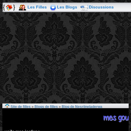
Les Filles
Les Blogs
Discussions
Site de filles
»
Blogs de filles
»
Blog de Nesriineladerwa
mes gou