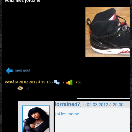
voila mes jordane
mes gout
Posté le 28.02.2012 à 15:10 -
: 2
: 750
(0)
lorraine47
, le 02.03.2012 à 20:00
j'ai les meme