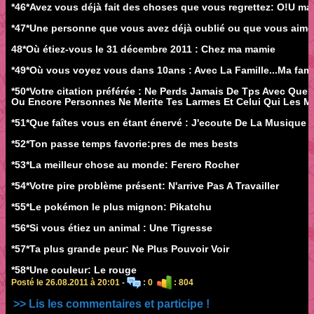
*46*Avez vous déjà fait des choses que vous regrettez: O!U mai
*47*Une personne que vous avez déjà oublié ou que vous aimerie
48*Où étiez-vous le 31 décembre 2011 : Chez ma mamie
*49*Où vous voyez vous dans 10ans : Avec La Famille...Ma fami
*50*Votre citation préférée : Ne Perds Jamais De Tps Avec Quel
Ou Encore Personnes Ne Merite Tes Larmes Et Celui Qui Les Me
*51*Que faîtes vous en étant énervé : J'ecoute De La Musique
*52*Ton passe temps favorie:pres de mes bests
*53*La meilleur chose au monde: Ferero Rocher
*54*Votre pire problème présent: N'arrive Pas A Travailler
*55*Le pokémon le plus mignon: Pikatchu
*56*Si vous étiez un animal : Une Tigresse
*57*Ta plus grande peur: Ne Plus Pouvoir Voir
*58*Une couleur: Le rouge
Posté le 26.08.2011 à 20:01 -
: 0
: 804
>> Lis les commentaires et participe !