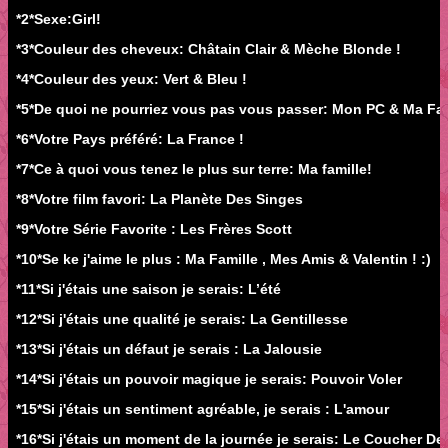
*2*Sexe:Girl!
*3*Couleur des cheveux: Châtain Clair & Mèche Blonde !
*4*Couleur des yeux: Vert & Bleu !
*5*De quoi ne pourriez vous pas vous passer: Mon PC & Ma Fam
*6*Votre Pays préféré: La France !
*7*Ce à quoi vous tenez le plus sur terre: Ma famille!
*8*Votre film favori: La Planète Des Singes
*9*Votre Série Favorite : Les Frères Scott
*10*Se ke j'aime le plus : Ma Famille , Mes Amis & Valentin ! :)
*11*Si j'étais une saison je serais: L’été
*12*Si j'étais une qualité je serais: La Gentillesse
*13*Si j'étais un défaut je serais : La Jalousie
*14*Si j'étais un pouvoir magique je serais: Pouvoir Voler
*15*Si j'étais un sentiment agréable, je serais : L'amour
*16*Si j'étais un moment de la journée je serais: Le Coucher De 