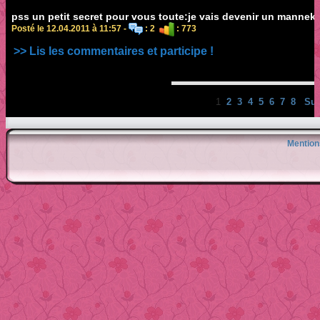
pss un petit secret pour vous toute:je vais devenir un mannekin
Posté le 12.04.2011 à 11:57 -
: 2
: 773
>> Lis les commentaires et participe !
1
2
3
4
5
6
7
8
Sui
Mention