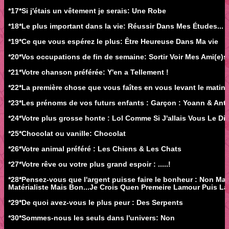
*17*Si j'étais un vêtement je serais: Une Robe
*18*Le plus important dans la vie: Réussir Dans Mes Études...
*19*Ce que vous espérez le plus: Être Heureuse Dans Ma vie
*20*Vos occupations de fin de semaine: Sortir Voir Mes Ami(e)s ,
*21*Votre chanson préférée: Y'en a Tellement !
*22*La première chose que vous faîtes en vous levant le matin
*23*Les prénoms de vos futurs enfants : Garçon : Yoann & Anth
*24*Votre plus grosse honte : Lol Comme Si J'allais Vous Le Dir
*25*Chocolat ou vanille: Chocolat
*26*Votre animal préféré : Les Chiens & Les Chats
*27*Votre rêve ou votre plus grand espoir : .....!
*28*Pensez-vous que l'argent puisse faire le bonheur : Non Ma
Matérialiste Mais Bon...Je Crois Quen Premeire Lamour Puis Lar
*29*De quoi avez-vous le plus peur : Des Serpents
*30*Sommes-nous les seuls dans l'univers: Non