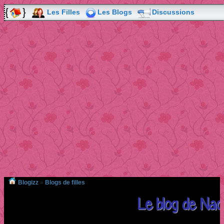
Les Filles
Les Blogs
Discussions
Blogizz
»
Blogs de filles
Le blog de N