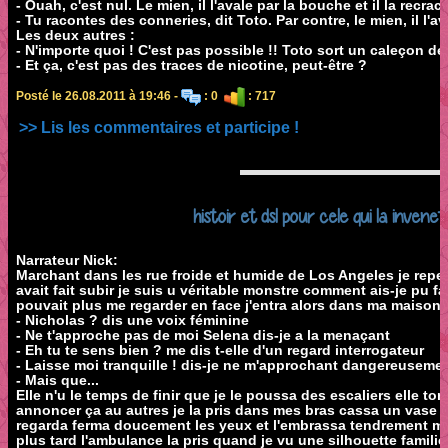
- Ouah, c'est nul. Le mien, il l'avale par la bouche et il la recrach
- Tu racontes des conneries, dit Toto. Par contre, le mien, il l'av
Les deux autres :
- N'importe quoi ! C'est pas possible !! Toto sort un caleçon de
- Et ça, c'est pas des traces de nicotine, peut-être ?
Posté le 26.08.2011 à 19:46 -
: 0
: 717
>> Lis les commentaires et participe !
histoir et dsl pour cele qui la inven
Narrateur Nick:
Marchant dans les rue froide et humide de Los Angeles je repen
avait fait subir je suis u véritable monstre comment ais-je pu fai
pouvait plus me regarder en face j'entra alors dans ma maison
- Nicholas ? dis une voix féminine
- Ne t'approche pas de moi Selena dis-je a la menaçant
- Eh tu te sens bien ? me dis t-elle d'un regard interrogateur
- Laisse moi tranquille ! dis-je ne m'approchant dangereusemen
- Mais que...
Elle n'u le temps de finir que je le poussa des escaliers elle tom
annoncer ça au autres je la pris dans mes bras cassa un vase et
regarda ferma doucement les yeux et l'embrassa tendrement ma
plus tard l'ambulance la pris quand je vu une silhouette familiè