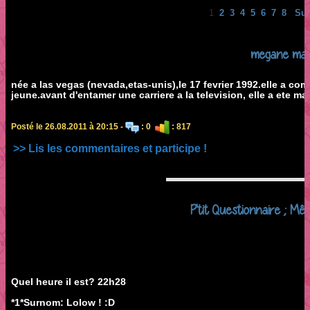
1
2
3
4
5
6
7
8
Sui
megane mar
née a las vegas (nevada,etas-unis),le 17 fevrier 1992.elle a co
jeune.avant d'entamer une carriere a la television, elle a ete m
Posté le 26.08.2011 à 20:15 -
: 0
: 817
>> Lis les commentaires et participe !
P'tit Questionnaire ; Mêm
Quel heure il est? 22h28
*1*Surnom: Lolow ! :D