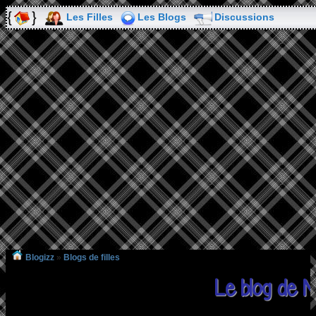
Les Filles
Les Blogs
Discussions
Blogizz
»
Blogs de filles
Le blog de 