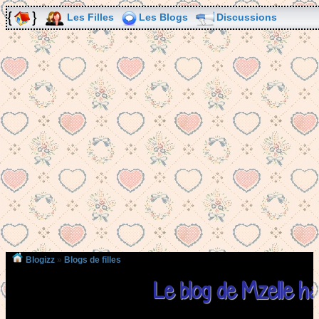
Les Filles
Les Blogs
Discussions
Blogizz
»
Blogs de filles
Le blog de Mzelle h