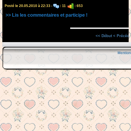
Posté le 20.05.2010 à 22:33 -
: 11
: 653
>> Lis les commentaires et participe !
<< Début
< Précéde
Mention