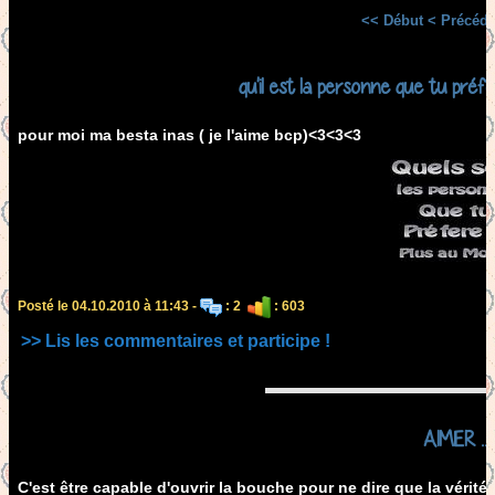
<< Début
< Précéde
qu'il est la personne que tu préfé
pour moi ma besta inas ( je l'aime bcp)<3<3<3
Posté le 04.10.2010 à 11:43 -
: 2
: 603
>> Lis les commentaires et participe !
AIMER ....
C'est être capable d'ouvrir la bouche pour ne dire que la vérité 