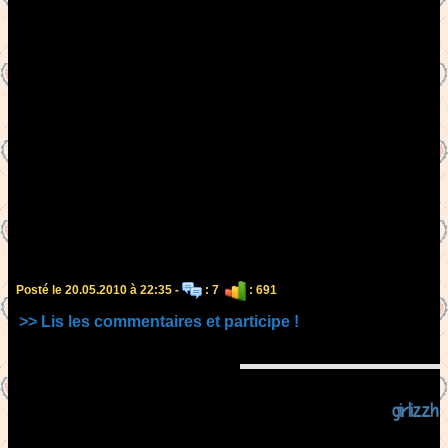
Posté le 20.05.2010 à 22:35 -
: 7
: 691
>> Lis les commentaires et participe !
girlizzh