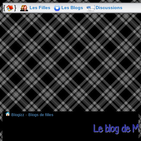
Les Filles
Les Blogs
Discussions
Blogizz
»
Blogs de filles
Le blog de M