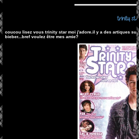
trinity sta
coucou lisez vous trinity star moi j'adore.il y a des artiques s
bieber...bref voulez être mes amie?