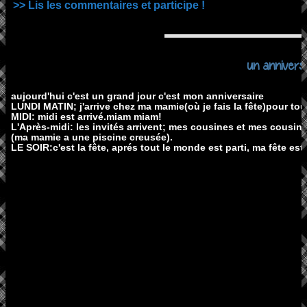
>> Lis les commentaires et participe !
un anniversa
aujourd'hui c'est un grand jour c'est mon anniversaire
LUNDI MATIN; j'arrive chez ma mamie(où je fais la fête)pour tou
MIDI: midi est arrivé.miam miam!
L'Après-midi: les invités arrivent; mes cousines et mes cousins
(ma mamie a une piscine creusée).
LE SOIR:c'est la fête, aprés tout le monde est parti, ma fête est 