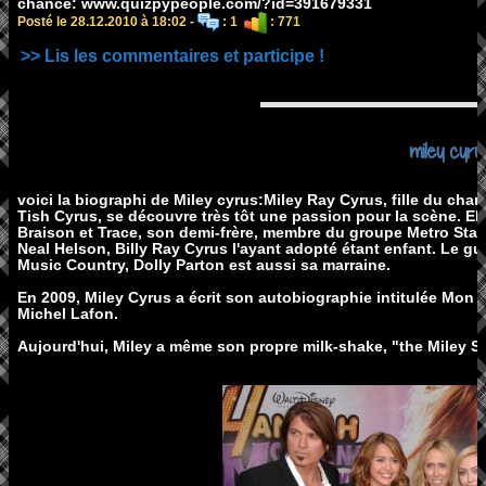
chance: www.quizpypeople.com/?id=391679331
Posté le 28.12.2010 à 18:02 -
: 1
: 771
>> Lis les commentaires et participe !
miley cyru
voici la biographi de Miley cyrus:Miley Ray Cyrus, fille du chan
Tish Cyrus, se découvre très tôt une passion pour la scène. El
Braison et Trace, son demi-frère, membre du groupe Metro Stati
Neal Helson, Billy Ray Cyrus l'ayant adopté étant enfant. Le gu
Music Country, Dolly Parton est aussi sa marraine.
En 2009, Miley Cyrus a écrit son autobiographie intitulée Mon 
Michel Lafon.
Aujourd'hui, Miley a même son propre milk-shake, "the Miley S