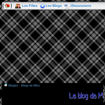
Les Filles
Les Blogs
Discussions
Blogizz
»
Blogs de filles
Le blog de M