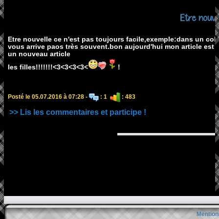
Etre nouvel
Etre nouvelle ce n'est pas toujours facile,exemple:dans un collè
vous arrive paos très souvent.bon aujourd'hui mon article est f
un nouveau article
les filles!!!!!!!<3<3<3<3<
!
Posté le 05.07.2016 à 07:28 -
: 1
: 483
>> Lis les commentaires et participe !
Mention