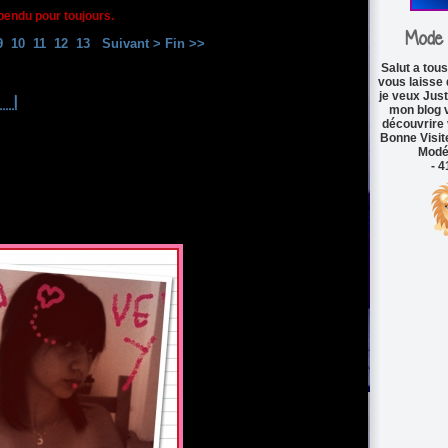
spendu pour toujours.
Mode 
9
10
11
12
13
Suivant >
Fin >>
Salut a tous
vous laisse 
je veux Jus
...!
mon blog 
découvrire 
Bonne Visit
Modér
- 4