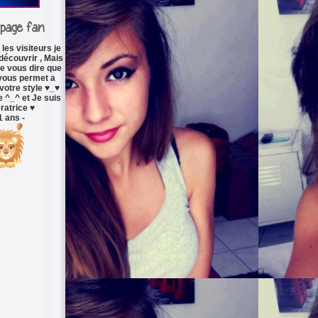
page fan
 les visiteurs je
découvrir , Mais
te vous dire que
vous permet a
votre style ♥_♥
e ^_^ et Je suis
atrice ♥
1 ans -