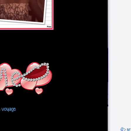
n voyage
M'