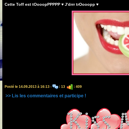
Cette Toff est tOooopPPPPP ♥ J'drrr trOooopp ♥
Posté le 14.09.2013 à 16:13 -
: 13
: 409
>> Lis les commentaires et participe !