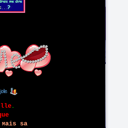
jolie
elle
.
que
ais sa
M