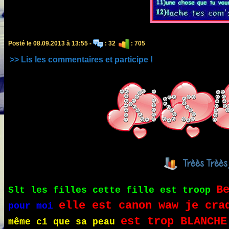
Posté le 08.09.2013 à 13:55 -
: 32
: 705
>> Lis les commentaires et participe !
Trèès Trèès 
B
Slt les filles cette fille est troop
elle est canon waw je cra
pour moi
est trop BLANCHE
même ci que sa peau