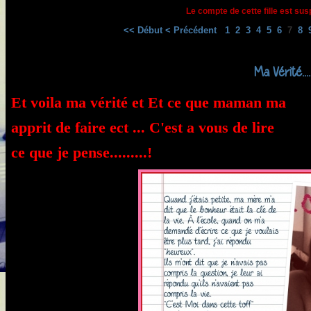
Le compte de cette fille est su
<< Début
< Précédent
1
2
3
4
5
6
7
8
Ma Vérité......
Et voila ma vérité et Et ce que maman ma
apprit de faire ect ... C'est a vous de lire
ce que je pense.........!