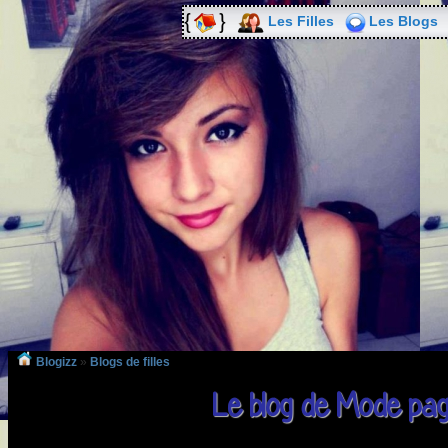
Les Filles
Les Blogs
Blogizz
»
Blogs de filles
Le blog de Mode pag