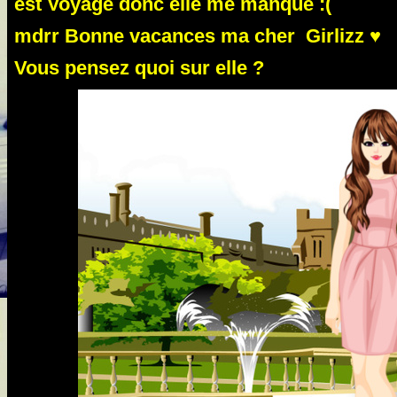
est Voyagé donc elle me manque :(
mdrr Bonne vacances ma cher Girlizz ♥
Vous pensez quoi sur elle ?