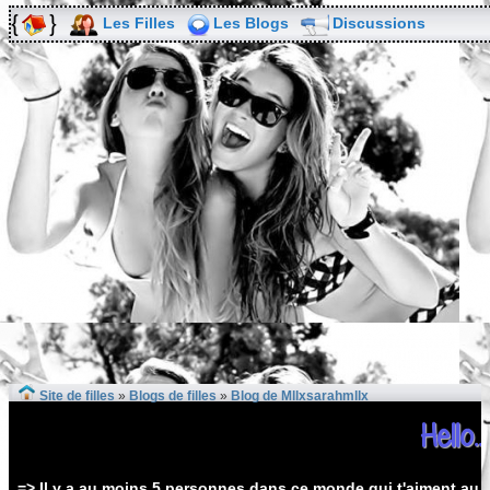
Les Filles
Les Blogs
Discussions
Site de filles
»
Blogs de filles
»
Blog de Mllxsarahmllx
Hello...
=> Il y a au moins 5 personnes dans ce monde qui t'aiment au p