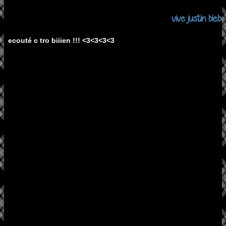
vive justin biebe
ecouté c tro biiien !!! <3<3<3<3