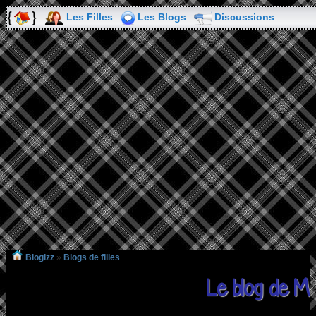
Les Filles
Les Blogs
Discussions
Blogizz
»
Blogs de filles
Le blog de M