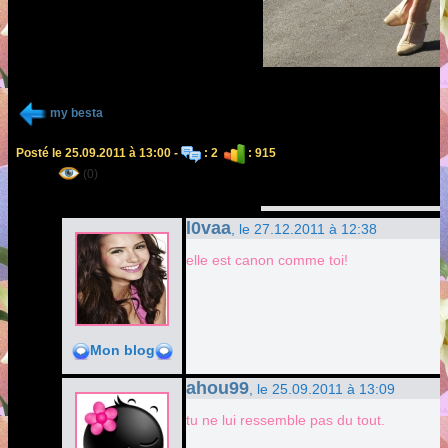
my besta
Posté le 25.09.2011 à 13:00 -
: 2
: 915
(0)
l0vaa
, le 27.12.2011 à 12:38
elle est canon comme toi!
Mon blog
ahou99
, le 25.09.2011 à 13:09
tu ne lui ressemble pas du tout.