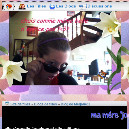
Les Filles
Les Blogs
Discussions
Site de filles
»
Blogs de filles
»
Blog de Megane11
ma mére "jo
elle s'appelle Jocelyne et elle a 46 ans