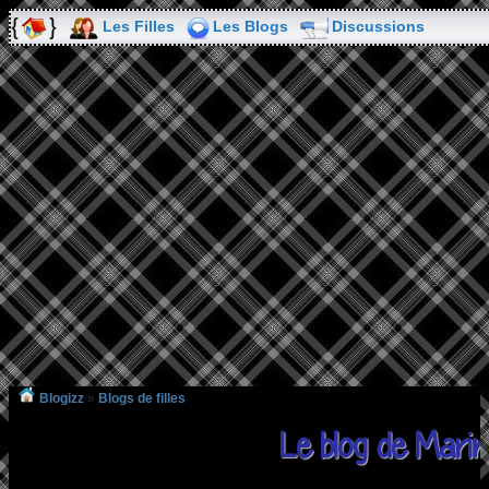
Les Filles
Les Blogs
Discussions
Blogizz
»
Blogs de filles
Le blog de Mari