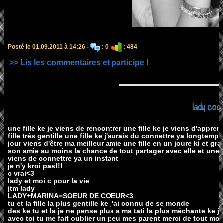
Posté le 01.09.2011 à 14:26 -
: 0
: 484
>> Lis les commentaires et participe !
lady cool
une fille ke je viens de rencontrer une fille ke je viens d'appre
fille trés gentille une fille ke j'aurais du connettre ya longtemp
jour viens d'être ma meilleur amie une fille en un joure ki et g
son amie au moins la chance de tout partager avec elle et une
viens de connettre ya un instant
je n'y kroi pas!!!
c vrai<3
lady et moi c pour la vie
jtm lady
LADY+MARINA=SOEUR DE COEUR<3
tu et la fille la plus gentille ke j'ai connu de se monde
des ke tu et la je ne pense plus a ma tati la plus méchante ke j
avec toi tu me fait oublier un peu mes parent merci de tout m