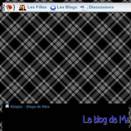
Les Filles
Les Blogs
Discussions
Blogizz
»
Blogs de filles
Le blog de Ma