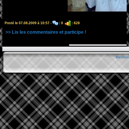
Posté le 07.08.2009 à 10:57 -
: 0
: 828
>> Lis les commentaires et participe !
Mention