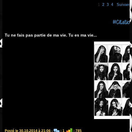
1
2
3
4
Suivant 
#Citatio
Tu ne fais pas partie de ma vie. Tu es ma vie...
Posté le 30.10.2014 à 21:06 -
: 1
: 785