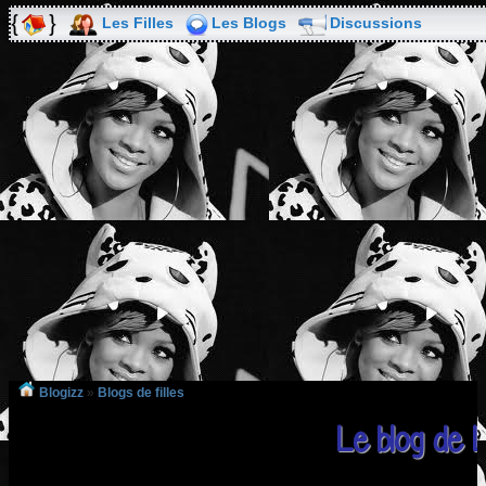
Les Filles
Les Blogs
Discussions
Blogizz
»
Blogs de filles
Le blog de 