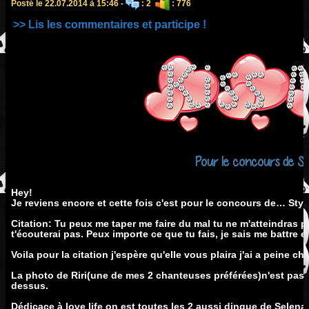
Posté le 22.07.2014 à 15:46 -
: 2
: 776
>> Lis les commentaires et participe !
Pour le concours de Sty
Hey!
Je reviens encore et cette fois c'est pour le concours de… Style
Citation: Tu peux me taper me faire du mal tu ne m'atteindras 
t'écouterai pas. Peux importe ce que tu fais, je sais me battre e
Voila pour la citation j'espère qu'elle vous plaira j'ai a peine ch
La photo de Riri(une de mes 2 chanteuses préférées)n'est pas tr
dessus.
Dédicace à love life on est toutes les 2 aussi dingue de Selena, 