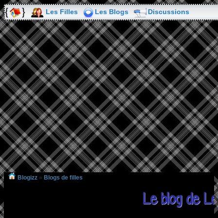
Les Filles
Les Blogs
Discussions
Blogizz
»
Blogs de filles
Le blog de Le