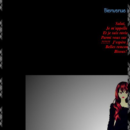
Bienvenue !!!!!!
Salut,
Je m'appelle 
Et je suis ravie 
Parmi vous sur B
!!!!!! J'espère f
Belles rencont
Bisous!