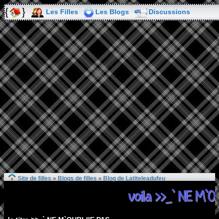
Les Filles
Les Blogs
Discussions
Site de filles
»
Blogs de filles
»
Blog de Latiteleadufeu
voila >>_` NE M`O