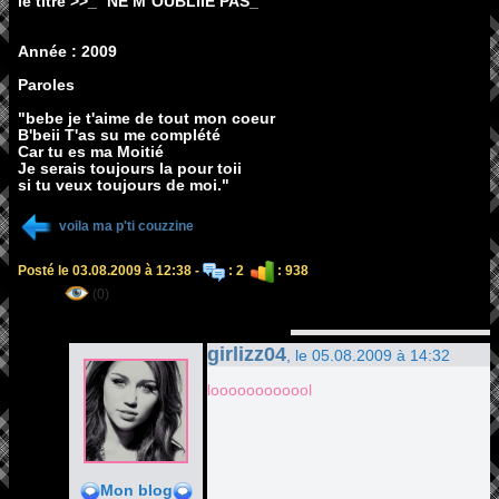
le titre >>_` NE M`OUBLIIE PAS_
Année : 2009
Paroles
"bebe je t'aime de tout mon coeur
B'beii T'as su me complété
Car tu es ma Moitié
Je serais toujours la pour toii
si tu veux toujours de moi."
voila ma p'ti couzzine
Posté le 03.08.2009 à 12:38 -
: 2
: 938
(0)
girlizz04
, le 05.08.2009 à 14:32
loooooooooool
Mon blog