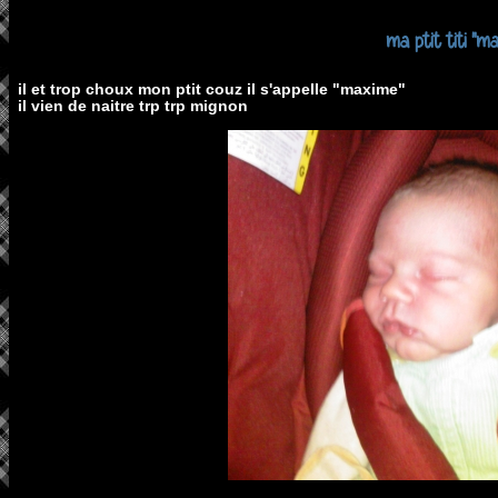
ma ptit titi "m
il et trop choux mon ptit couz il s'appelle "maxime"
il vien de naitre trp trp mignon