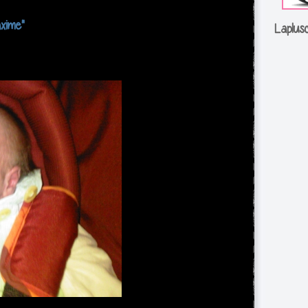
axime"
Laplus