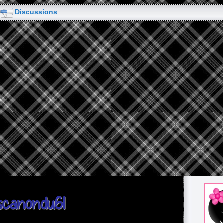
Discussions
uscanondu61