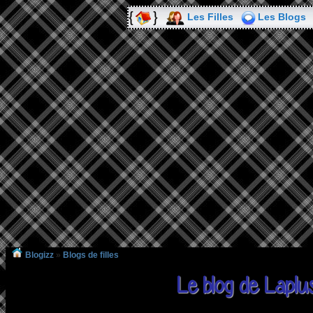
Les Filles
Les Blogs
Blogizz
»
Blogs de filles
Le blog de Lapl