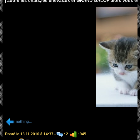
j'adore les chats,les cheva&ux et GRAND GALOP alors vous étonner
nothing...
Posté le 13.11.2010 à 14:37 -
: 2
: 945