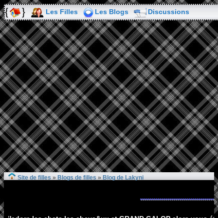
Les Filles
Les Blogs
Discussions
Site de filles
»
Blogs de filles
»
Blog de Lakyni
........................................