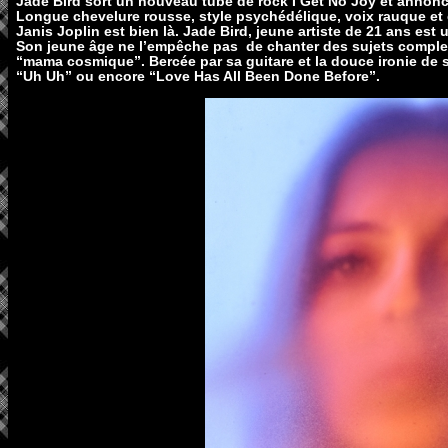
Jade Bird sort un nouveau tube de rock I Get No Joy et annonc
Longue chevelure rousse, style psychédélique, voix rauque et
Janis Joplin est bien là. Jade Bird, jeune artiste de 21 ans est
Son jeune âge ne l’empêche pas de chanter des sujets comple
“mama cosmique”. Bercée par sa guitare et la douce ironie de 
“Uh Uh” ou encore “Love Has All Been Done Before”.