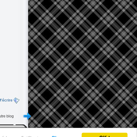
'écrire
tre blog