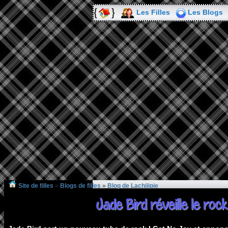
Les Filles
Les Blogs
Site de filles
»
Blogs de filles
»
Blog de Lachiiipie
Jade Bird réveille le roc