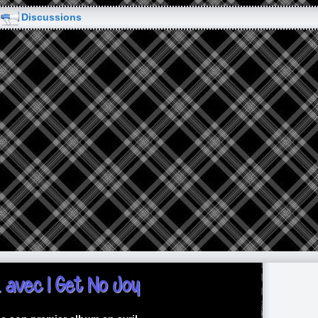
Discussions
k avec I Get No Joy