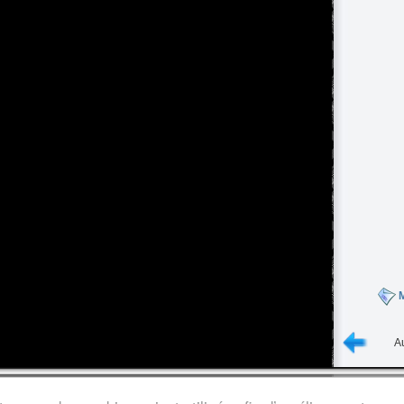
M
Au
s légales
/
Nous contacter