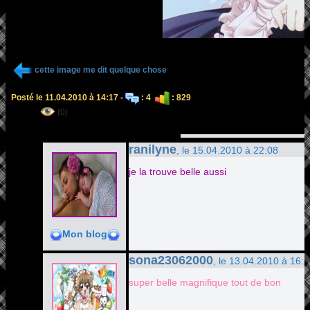
cette image me dit quelque chose
Posté le 11.04.2010 à 14:17 -
: 4
: 829
(0)
ranilyne
, le 15.04.2010 à 22:08
je la trouve belle aussi
Mon blog
sona23062000
, le 13.04.2010 à 16:
super belle magnifique tout de bon