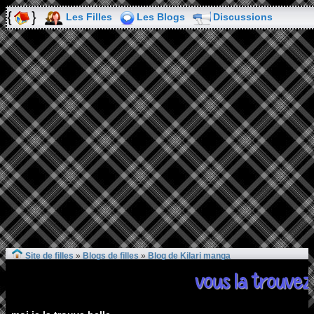
Les Filles
Les Blogs
Discussions
Site de filles
»
Blogs de filles
»
Blog de Kilari manga
vous la trouve