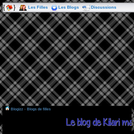
Les Filles
Les Blogs
Discussions
Blogizz
»
Blogs de filles
Le blog de Kilari m