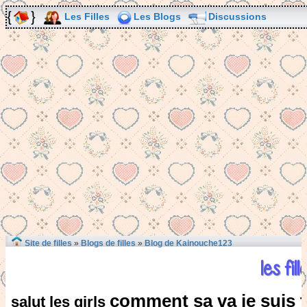
Les Filles
Les Blogs
Discussions
Site de filles
»
Blogs de filles
»
Blog de Kainouche123
les fill
comment sa va je suis 
salut les
girls