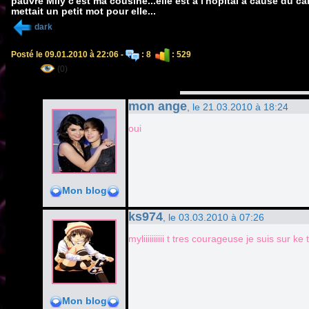
pauvre Mily c'est ma cousine...elle est a l'hopital a cause du canc
mettait un petit mot pour elle...
dark
Posté le 09.01.2010 à 22:06 -
: 8
: 529
(0)
mon ange
, le 21.03.2010 à 18:24
oui
Mon blog
ks974
, le 03.03.2010 à 07:26
myliiiiiiiiii t tres courageuse je suis sur ke 
Mon blog