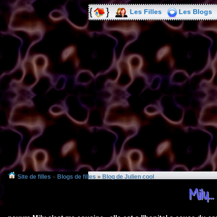
Les Filles
Les Blogs
Site de filles
»
Blogs de filles
»
Blog de Julien cool
Mily...