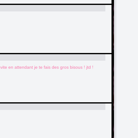
vite en attendant je te fais des gros bisous ! jtd !