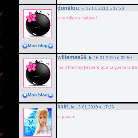
domilou
, le 17.01.2010 à 17:23
vive mily on t'adore !
Mon blog
willemae59
, le 16.01.2010 à 09:50
ma p'tite mily j'espère que tu guériera tré 
Mon blog
kairi
, le 13.01.2010 à 17:26
la pauvre