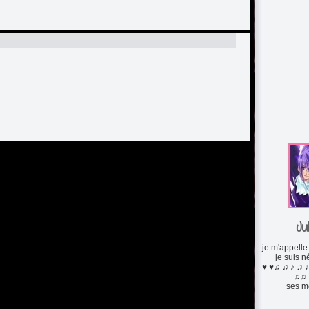
Ju
je m'appelle 
je suis n
♥ ♥♫ ♫ ♪ ♫ ♪
♫♫ 
ses mo