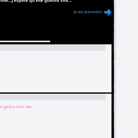
er...j'éspère qu'elle guérira vite...
je me présente!!
tu gerira tres vite