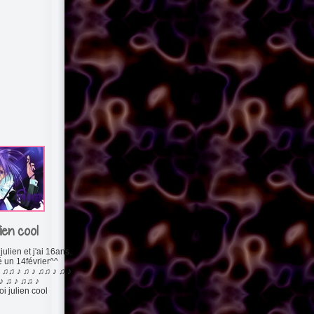
lien cool
julien et j'ai 16ans.
é un 14février^^
 ♫♫ ♪ ♫ ♪ ♫♫ ♪ ♫ ♪
♪ ♫ ♪ ♫♫ ♪
i julien cool