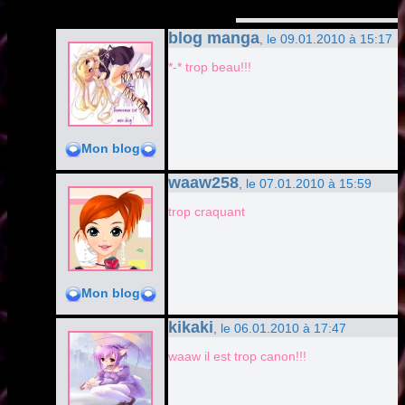
blog manga
, le 09.01.2010 à 15:17
*-* trop beau!!!
Mon blog
waaw258
, le 07.01.2010 à 15:59
trop craquant
Mon blog
kikaki
, le 06.01.2010 à 17:47
waaw il est trop canon!!!