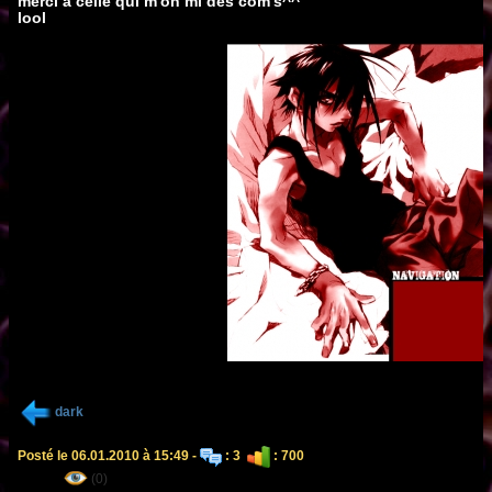
merci a celle qui m'on mi des com's^^
lool
dark
Posté le 06.01.2010 à 15:49 -
: 3
: 700
(0)