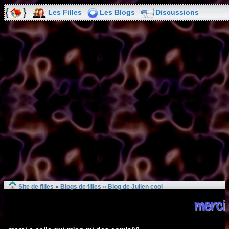
Les Filles
Les Blogs
Discussions
Site de filles
»
Blogs de filles
»
Blog de Julien cool
merci..