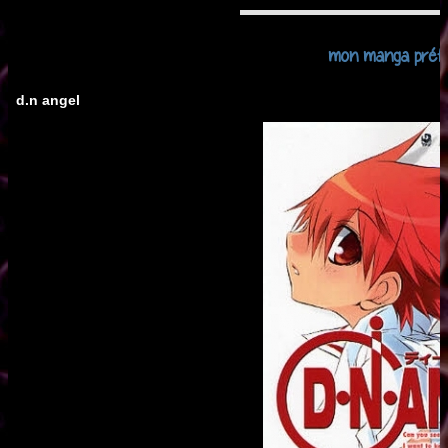
mon manga préf
d.n angel