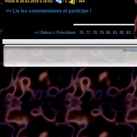
Posté le 26.02.2010 à 16:02 -
: 1
: 364
>> Lis les commentaires et participe !
<< Début
< Précédent
76
77
78
79
80
81
82
83
8
Mention