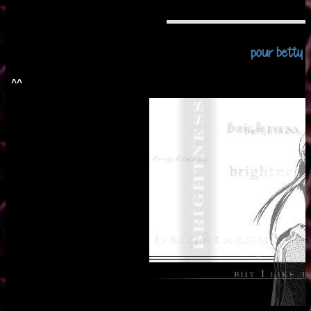
pour betty c
^^