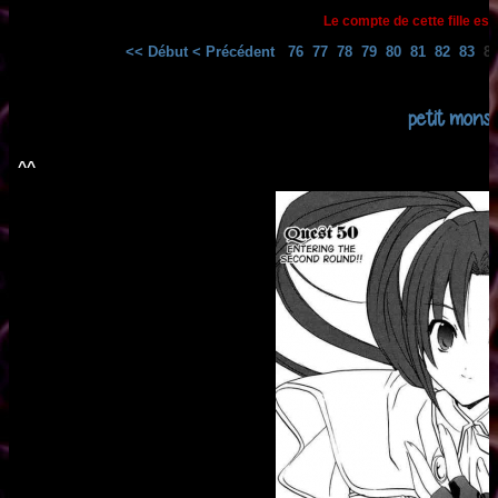
Le compte de cette fille est
<< Début
< Précédent
76
77
78
79
80
81
82
83
8
petit mons
^^